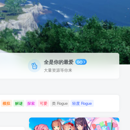
全是你的最爱
GO
大量资源等你来
模拟
解谜
探索
可爱
类 Rogue
轻度 Rogue