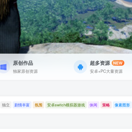
原创作品
超多资源
NEW
独家原创资源
安卓+PC大量资源
独立
剧情丰富
氛围
安卓switch模拟器游戏
休闲
策略
像素图形