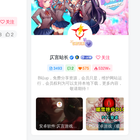
关注
8
2
仄言站长
关注
3493
2
575
532W+
B站up，免费分享资源，会员只是，维护网站运
行，会员权利为可以支持本地下载，更多内容，
敬请期待！
安卓软件:仄言游戏库4.0APP全新上架了！没有下的赶紧下载呀！
PC/安卓游戏《暖雪最新v3.1.0.1》终业DLC整合版！