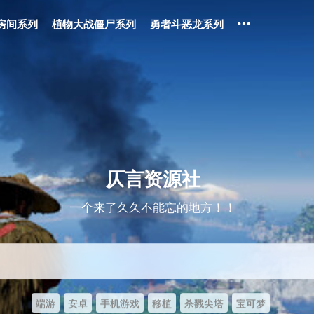
房间系列
植物大战僵尸系列
勇者斗恶龙系列
仄言资源社
一个来了久久不能忘的地方！！
端游
安卓
手机游戏
移植
杀戮尖塔
宝可梦