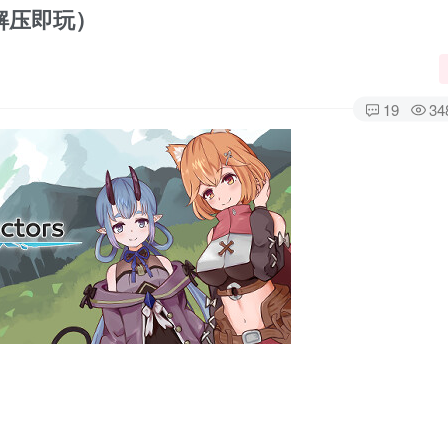
（解压即玩）
19
34