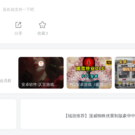
喜欢就支持一下吧
分享
收藏
3
，会员权
安卓软件:仄言游戏库4.0APP全新上架了！没有下的赶紧下载呀！
PC/安卓游戏《暖雪最新v3.1.0.1》终业DLC整合版！
【端游推荐】漫威蜘蛛侠重制版豪华中