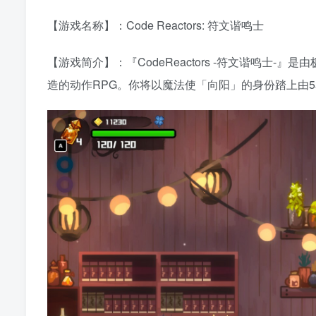
【游戏名称】：Code Reactors: 符文谐鸣士
【游戏简介】：『CodeReactors -符文谐鸣士-』是
造的动作RPG。你将以魔法使「向阳」的身份踏上由