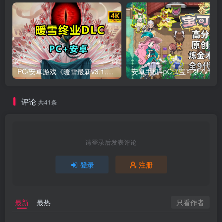
PC/安卓游戏《暖雪最新v3.1.0.1》终业DLC整合版！
安卓手机+
评论
共41条
请登录后发表评论
登录
注册
只看作者
最新
最热