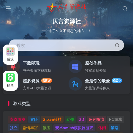
仄言资源社
一个来了久久不能忘的地方！！
搜索
后退
下载即玩
原创作品
整合资源下载就玩
独家原创资源
超多资源
全是你的最爱
NEW
GO
榜单
安卓+PC大量资源
大量资源等你来
游戏类型
安卓游戏
冒险
Steam移植
动作
2D
角色扮演
PC游戏
独立
剧情丰富
氛围
安卓switch模拟器游戏
休闲
策略