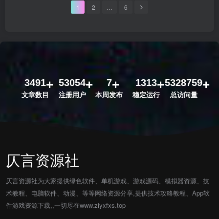
1
2
…
6
3491
53054
7
1313
5328759
文章数目
注册用户
本周发布
稳定运行
总访问量
仄言资源社
仄言资源社为大家提供绿色软件、单机游戏、游戏源码、模拟器资源、技
术教程、电脑软件、动漫、等等网络资源分享,提供技术攻略教程、App软
件游戏资源下载,,一切尽在www.ziyxfxs.top