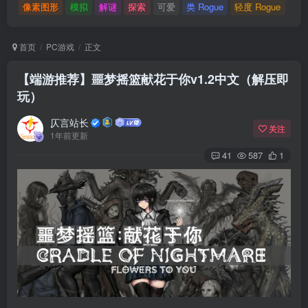
像素图形
模拟
解谜
探索
可爱
类 Rogue
轻度 Rogue
首页
PC游戏
正文
【端游推荐】噩梦摇篮献花于你v1.2中文（解压即
玩）
仄言站长
关注
1年前更新
41
587
1