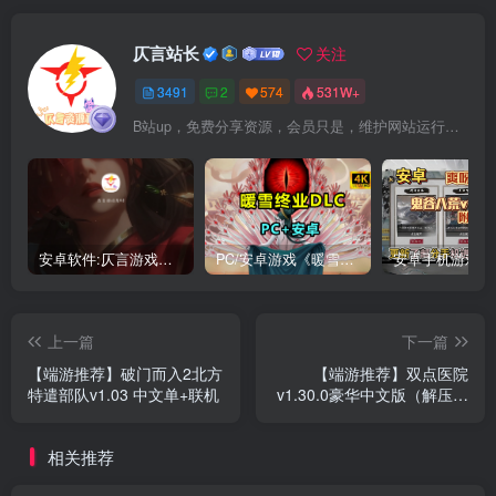
仄言站长
关注
3491
2
574
531W+
B站up，免费分享资源，会员只是，维护网站运行，会员权利为可以支持本地下载，更多内容，敬请期待！
安卓软件:仄言游戏库4.0APP全新上架了！没有下的赶紧下载呀！
PC/安卓游戏《暖雪最新v3.1.0.1》终业DLC整合版！
上一篇
下一篇
【端游推荐】破门而入2北方
【端游推荐】双点医院
特遣部队v1.03 中文单+联机
v1.30.0豪华中文版（解压即
玩）
相关推荐