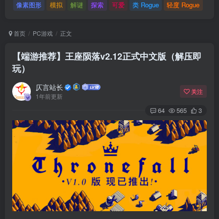
像素图形
模拟
解谜
探索
可爱
类 Rogue
轻度 Rogue
首页
PC游戏
正文
【端游推荐】王座陨落v2.12正式中文版（解压即
玩）
仄言站长
关注
1年前更新
64
565
3