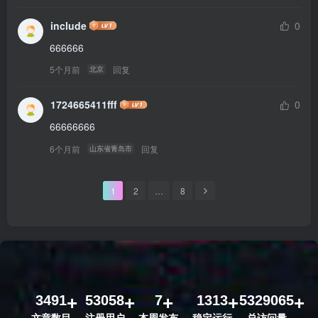
include
0
666666
5个月前
回复
北京
1724665411fff
0
66666666
6个月前
回复
山东省青岛市
1
2
…
8
3491
53058
7
1313
5329065
文章数目
注册用户
本周发布
稳定运行
总访问量