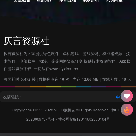
仄言资源社
仄言资源社为大家提供绿色软件、单机游戏、游戏源码、模拟器资源、技
术教程、电脑软件、动漫、等等网络资源分享,提供技术攻略教程、App软
件游戏资源下载,,一切尽在www.ziyxfxs.top
页面耗时 0.472 秒 | 数据库查询 16 次 | 内存 12.66 MB | 在线人数：16 人
友情链接：
申请友链
Copyright © 2022 - 2023
VLOG数据云
All Rights Reserved.
津ICP备
2023009737号-1
・
津公网安备12011602300104号