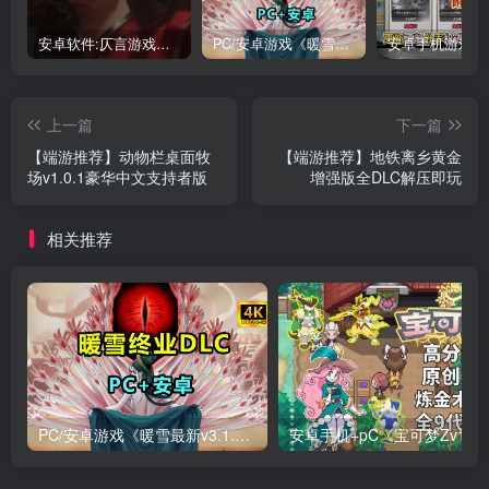
安卓软件:仄言游戏库4.0APP全新上架了！没有下的赶紧下载呀！
PC/安卓游戏《暖雪最新v3.1.0.1》终业DLC整合版！
上一篇
下一篇
【端游推荐】动物栏桌面牧
【端游推荐】地铁离乡黄金
场v1.0.1豪华中文支持者版
增强版全DLC解压即玩
相关推荐
PC/安卓游戏《暖雪最新v3.1.0.1》终业DLC整合版！
安卓手机+