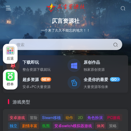
仄言资源社
一个来了久久不能忘的地方！！
搜索
后退
下载即玩
原创作品
整合资源下载就玩
独家原创资源
超多资源
全是你的最爱
NEW
GO
榜单
安卓+PC大量资源
大量资源等你来
游戏类型
安卓游戏
冒险
Steam移植
动作
2D
角色扮演
PC游戏
独立
剧情丰富
氛围
安卓switch模拟器游戏
休闲
策略