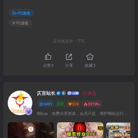
PC游戏
# PC游戏
喜欢就支持一下吧
点赞
3
分享
收藏
3
仄言站长
关注
3491
2
574
531W+
B站up，免费分享资源，会员只是，维护网站运行，会员权利为可以支持本地下载，更多内容，敬请期待！