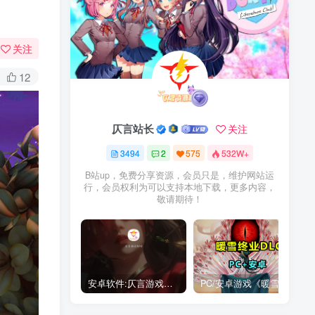
关注
12
仄言站长
关注
3494
2
575
532W+
B站up，免费分享资源，会员只是，维护网站运
行，会员权利为可以支持本地下载，更多内容，
敬请期待！
安卓软件:仄言游戏库4.0APP全新上架了！没有下的赶紧下载呀！
PC/安卓游戏《暖雪最新v3.1.0.1》终业DLC整合版！