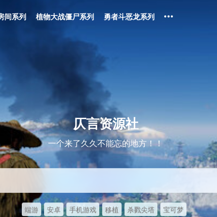
房间系列
植物大战僵尸系列
勇者斗恶龙系列
仄言资源社
一个来了久久不能忘的地方！！
端游
安卓
手机游戏
移植
杀戮尖塔
宝可梦