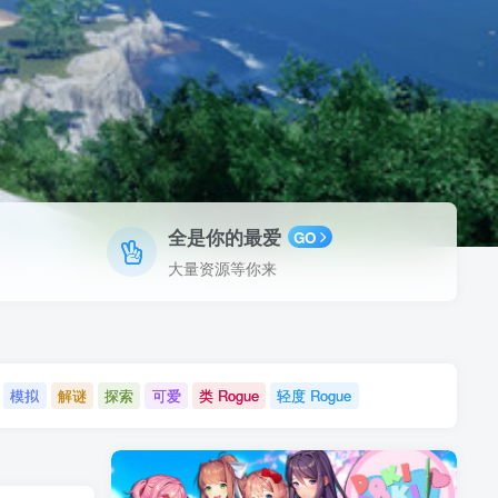
全是你的最爱
GO
大量资源等你来
模拟
解谜
探索
可爱
类 Rogue
轻度 Rogue