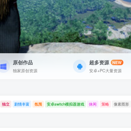
原创作品
超多资源
NEW
独家原创资源
安卓+PC大量资源
独立
剧情丰富
氛围
安卓switch模拟器游戏
休闲
策略
像素图形