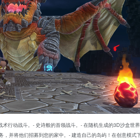
战术行动战斗。- 史诗般的首领战斗。- 在随机生成的3D沙盒世
务，并将他们招募到您的家中。- 建造自己的岛屿！在创意模式