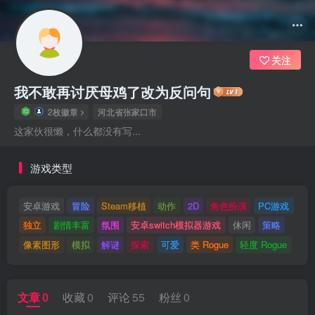
关注
我不敢再讨厌母鸡了改为反问句
2枚徽章
河北省张家口市
这家伙很懒，什么都没有写...
游戏类型
安卓游戏
冒险
Steam移植
动作
2D
角色扮演
PC游戏
独立
剧情丰富
氛围
安卓switch模拟器游戏
休闲
策略
像素图形
模拟
解谜
探索
可爱
类 Rogue
轻度 Rogue
文章
0
收藏
0
评论
55
粉丝
0