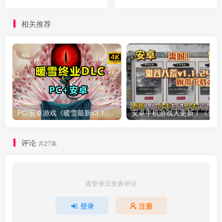
+DLC+免谷歌版]Steam移植
(游戏)
相关推荐
PC/安卓游戏《暖雪最新v3.1.0.1》终业DLC整合版！
安卓手
评论
共27条
请登录后发表评论
登录
注册