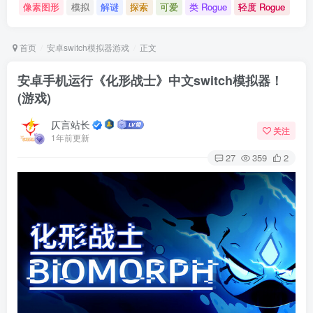
像素图形
模拟
解谜
探索
可爱
类 Rogue
轻度 Rogue
首页
安卓switch模拟器游戏
正文
安卓手机运行《化形战士》中文switch模拟器！
(游戏)
仄言站长
关注
1年前更新
27
359
2