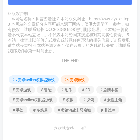
©
版权声明
1 本网站名称：仄言资源社 2 本站永久网址：https://www.ziyxfxs.top
3 本网站的文章部分内容可能来源于网络，仅供大家学习与参考，如
有侵权，请联系站长 QQ:3033484508进行删除处理。 4 本站一切资
源不代表本站立场，并不代表本站赞同其观点和对其真实性负责。 5
本站一律禁止以任何方式发布或转载任何违法的相关信息，访客发现
请向站长举报 6 本站资源大多存储在云盘，如发现链接失效，请联系
我们我们会第一时间更新。
THE END
安卓switch模拟器游戏
安卓游戏
# 安卓游戏
# 冒险
# 动作
# 2D
# 剧情丰富
# 安卓switch模拟器游戏
# 模拟
# 探索
# 女性主角
# 手绘
# 多结局
# 类银河战士恶魔城
# 非线性
喜欢就支持一下吧