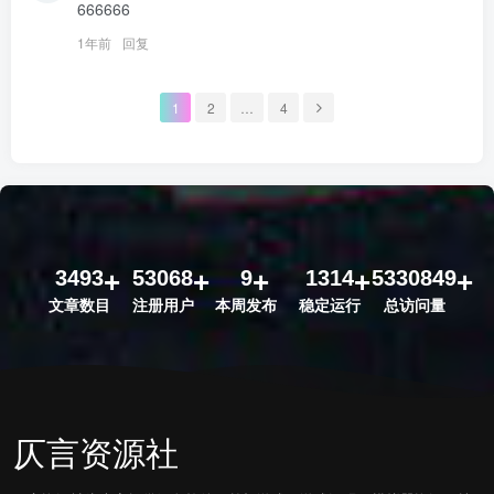
666666
1年前
回复
1
2
…
4
3493
53068
9
1314
5330849
文章数目
注册用户
本周发布
稳定运行
总访问量
仄言资源社