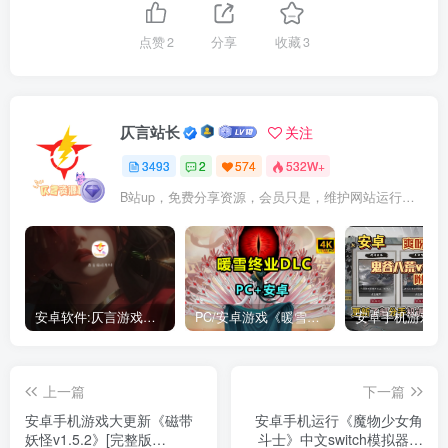
点赞
2
分享
收藏
3
仄言站长
关注
3493
2
574
532W+
B站up，免费分享资源，会员只是，维护网站运行，会员权利为可以支持本地下载，更多内容，敬请期待！
安卓软件:仄言游戏库4.0APP全新上架了！没有下的赶紧下载呀！
PC/安卓游戏《暖雪最新v3.1.0.1》终业DLC整合版！
上一篇
下一篇
安卓手机游戏大更新《磁带
安卓手机运行《魔物少女角
妖怪v1.5.2》[完整版
斗士》中文switch模拟器！