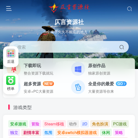
仄言资源社
一个来了久久不能忘的地方！！
搜索
后退
下载即玩
原创作品
整合资源下载就玩
独家原创资源
超多资源
全是你的最爱
NEW
GO
榜单
安卓+PC大量资源
大量资源等你来
游戏类型
安卓游戏
冒险
Steam移植
动作
2D
角色扮演
PC游戏
独立
剧情丰富
氛围
安卓switch模拟器游戏
休闲
策略