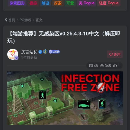
像素图形
模拟
解谜
探索
可爱
类 Rogue
轻度 Rogue
首页
PC游戏
正文
【端游推荐】无感染区v0.25.4.3-10中文（解压即
玩）
仄言站长
关注
1年前更新
48
345
1