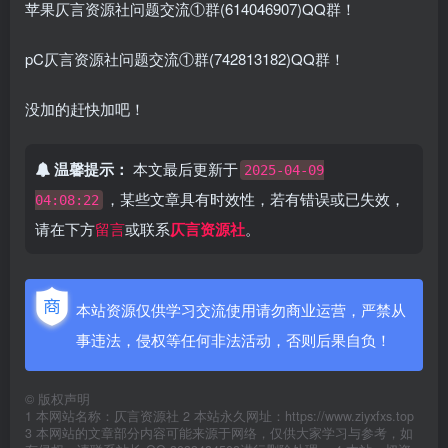
苹果仄言资源社问题交流①群(614046907)QQ群！
pC仄言资源社问题交流①群(742813182)QQ群！
没加的赶快加吧！
温馨提示：
本文最后更新于
2025-04-09
，某些文章具有时效性，若有错误或已失效，
04:08:22
请在下方
留言
或联系
仄言资源社
。
本站资源仅供学习交流使用请勿商业运营，严禁从
事违法，侵权等任何非法活动，否则后果自负！
©
版权声明
1 本网站名称：仄言资源社 2 本站永久网址：https://www.ziyxfxs.top
3 本网站的文章部分内容可能来源于网络，仅供大家学习与参考，如