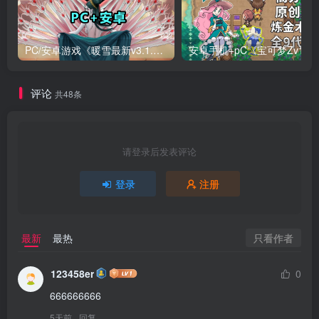
PC/安卓游戏《暖雪最新v3.1.0.1》终业DLC整合版！
安卓手机+
评论
共48条
请登录后发表评论
登录
注册
只看作者
最新
最热
123458er
0
666666666
5天前
回复