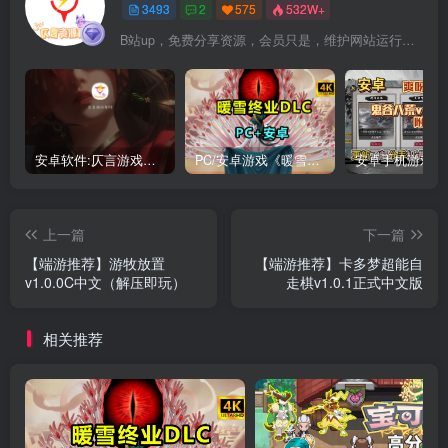
3493
2
575
532W+
B站up，免费分享资源，会员只是，维护网站运行，会员权利为可以支持本地下载，更多内容，敬请期待！
安卓软件:仄言游戏库4.0APP全新上架了！没有下的赶紧下载呀！
PC/安卓游戏《暖雪最新v3.1.0.1》终业DLC整合版！
上一篇
下一篇
【端游推荐】游牧放置
【端游推荐】卡多梦超能自
v1.0.0C中文（解压即玩）
走棋v1.0.1正式中文版
相关推荐