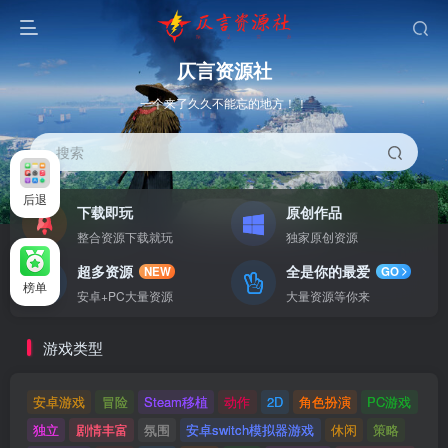
仄言资源社
一个来了久久不能忘的地方！！
搜索
后退
下载即玩
原创作品
整合资源下载就玩
独家原创资源
超多资源
全是你的最爱
NEW
GO
榜单
安卓+PC大量资源
大量资源等你来
游戏类型
安卓游戏
冒险
Steam移植
动作
2D
角色扮演
PC游戏
独立
剧情丰富
氛围
安卓switch模拟器游戏
休闲
策略