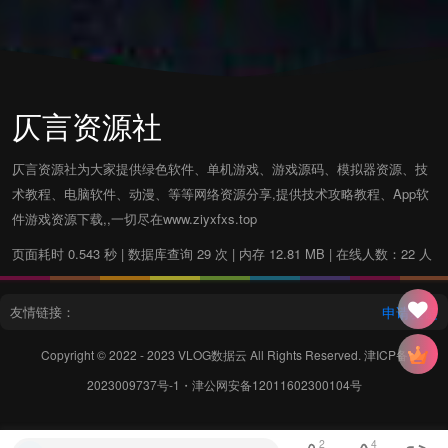
仄言资源社
仄言资源社为大家提供绿色软件、单机游戏、游戏源码、模拟器资源、技
术教程、电脑软件、动漫、等等网络资源分享,提供技术攻略教程、App软
件游戏资源下载,,一切尽在www.ziyxfxs.top
页面耗时 0.543 秒 | 数据库查询 29 次 | 内存 12.81 MB | 在线人数：22 人
友情链接：
申请友链
Copyright © 2022 - 2023
VLOG数据云
All Rights Reserved.
津ICP备
2023009737号-1
・
津公网安备12011602300104号
2
4