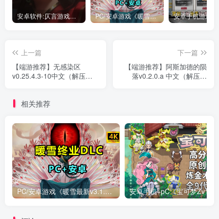
安卓软件:仄言游戏库4.0APP全新上架了！没有下的赶紧下载呀！
PC/安卓游戏《暖雪最新v3.1.0.1》终业DLC整合版！
上一篇
下一篇
【端游推荐】无感染区
【端游推荐】阿斯加德的陨
v0.25.4.3-10中文（解压即
落v0.2.0.a 中文（解压即
玩）
玩）
相关推荐
PC/安卓游戏《暖雪最新v3.1.0.1》终业DLC整合版！
安卓手机+