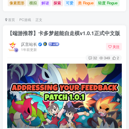
像素图形
模拟
解谜
探索
可爱
类 Rogue
轻度 Rogue
首页
PC游戏
正文
【端游推荐】卡多梦超能自走棋v1.0.1正式中文版
仄言站长
关注
1年前更新
32
349
2