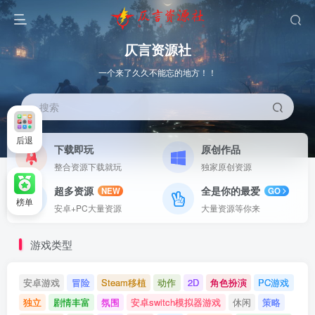
仄言资源社
一个来了久久不能忘的地方！！
搜索
后退
下载即玩
原创作品
整合资源下载就玩
独家原创资源
超多资源
全是你的最爱
NEW
GO
榜单
安卓+PC大量资源
大量资源等你来
游戏类型
安卓游戏
冒险
Steam移植
动作
2D
角色扮演
PC游戏
独立
剧情丰富
氛围
安卓switch模拟器游戏
休闲
策略