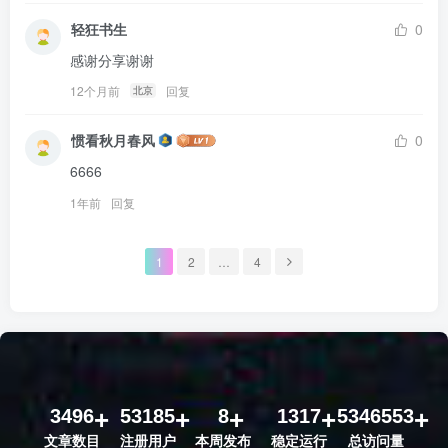
轻狂书生
0
感谢分享谢谢
12个月前
回复
北京
惯看秋月春风
0
6666
1年前
回复
1
2
…
4
3496
53185
8
1317
5346553
文章数目
注册用户
本周发布
稳定运行
总访问量