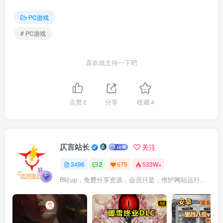
PC游戏
# PC游戏
喜欢就支持一下吧
点赞
2
分享
收藏
4
仄言站长
关注
3496
2
575
533W+
B站up，免费分享资源，会员只是，维护网站运行，会员权利为可以支持本地下载，更多内容，敬请期待！