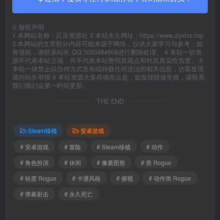
©
版权声明
1 本网站名称：仄言资源社 2 本站永久网址：https://www.ziyxfxs.top
3 本网站的文章部分内容可能来源于网络，仅供大家学习与参考，如
有侵权，请联系站长 QQ:3033484508进行删除处理。 4 本站一切资
源不代表本站立场，并不代表本站赞同其观点和对其真实性负责。 5
本站一律禁止以任何方式发布或转载任何违法的相关信息，访客发现
请向站长举报 6 本站资源大多存储在云盘，如发现链接失效，请联系
我们我们会第一时间更新。
THE END
Steam移植
安卓游戏
# 安卓游戏
# 冒险
# Steam移植
# 动作
# 角色扮演
# 休闲
# 像素图形
# 类 Rogue
# 轻度 Rogue
# 卡通风格
# 俯视
# 动作类 Rogue
# 弹幕射击
# 永久死亡