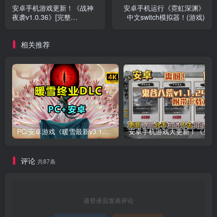
安卓手机游戏更新！《战神
安卓手机运行《霓虹深渊》
夜袭v1.0.36》[完整
中文switch模拟器！(游戏)
版]Steam移植
相关推荐
PC/安卓游戏《暖雪最新v3.1.0.1》终业DLC整合版！
安卓手
评论
共87条
请登录后发表评论