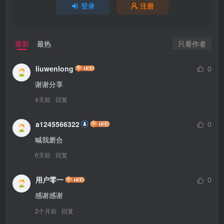
登录
注册
只看作者
最新
最热
liuwenlong
0
谢谢分享
4天前
回复
a1245566322
0
喊我磨合
6天前
回复
用户零一
0
感谢感谢
2个月前
回复