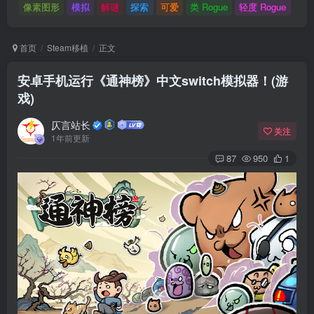
像素图形
模拟
解谜
探索
可爱
类 Rogue
轻度 Rogue
首页
Steam移植
正文
安卓手机运行《通神榜》中文switch模拟器！(游
戏)
仄言站长
关注
1年前更新
87
950
1