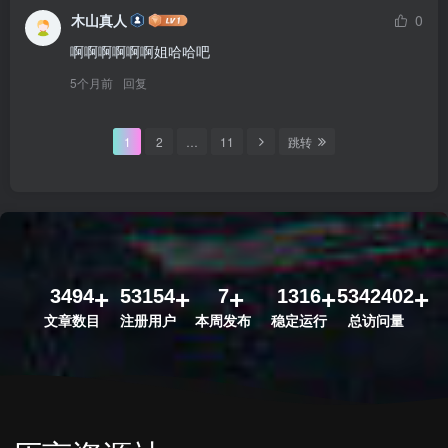
木山真人
0
啊啊啊啊啊啊姐哈哈吧
5个月前
回复
1
2
…
11
跳转
3494
53154
7
1316
5342402
文章数目
注册用户
本周发布
稳定运行
总访问量