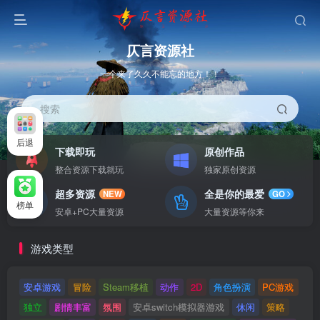
仄言资源社
一个来了久久不能忘的地方！！
搜索
后退
下载即玩
原创作品
整合资源下载就玩
独家原创资源
超多资源
全是你的最爱
NEW
GO
榜单
安卓+PC大量资源
大量资源等你来
游戏类型
安卓游戏
冒险
Steam移植
动作
2D
角色扮演
PC游戏
独立
剧情丰富
氛围
安卓switch模拟器游戏
休闲
策略