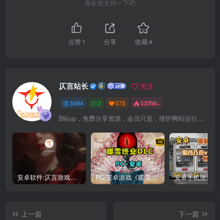
喜欢就支持一下吧
点赞
1
分享
收藏
4
仄言站长
关注
3494
2
575
533W+
B站up，免费分享资源，会员只是，维护网站运行，会员权利为可以支持本地下载，更多内容，敬请期待！
安卓软件:仄言游戏库4.0APP全新上架了！没有下的赶紧下载呀！
PC/安卓游戏《暖雪最新v3.1.0.1》终业DLC整合版！
上一篇
下一篇