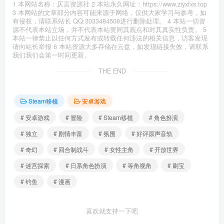
1 本网站名称：仄言资源社 2 本站永久网址：https://www.ziyxfxs.top
3 本网站的文章部分内容可能来源于网络，仅供大家学习与参考，如
有侵权，请联系站长 QQ:3033484508进行删除处理。 4 本站一切资
源不代表本站立场，并不代表本站赞同其观点和对其真实性负责。 5
本站一律禁止以任何方式发布或转载任何违法的相关信息，访客发现
请向站长举报 6 本站资源大多存储在云盘，如发现链接失效，请联系
我们我们会第一时间更新。
THE END
Steam移植
安卓游戏
# 安卓游戏
# 冒险
# Steam移植
# 角色扮演
# 独立
# 剧情丰富
# 氛围
# 好评原声音轨
# 奇幻
# 回合制战斗
# 女性主角
# 开放世界
# 迷宫探索
# 日系角色扮演
# 等角视角
# 刷宝
# 钓鱼
# 漫画
喜欢就支持一下吧