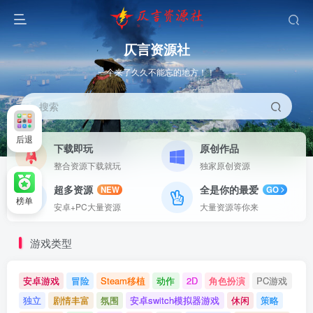
仄言资源社
一个来了久久不能忘的地方！！
搜索
后退
下载即玩
原创作品
整合资源下载就玩
独家原创资源
超多资源
全是你的最爱
NEW
GO
榜单
安卓+PC大量资源
大量资源等你来
游戏类型
安卓游戏
冒险
Steam移植
动作
2D
角色扮演
PC游戏
独立
剧情丰富
氛围
安卓switch模拟器游戏
休闲
策略