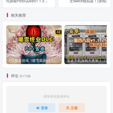
托探险PictoQuestv1.1.3》
文switch模拟器！(游戏)
[完整版]Steam移植
相关推荐
PC/安卓游戏《暖雪最新v3.1.0.1》终业DLC整合版！
安卓手
评论
共173条
请登录后发表评论
登录
注册