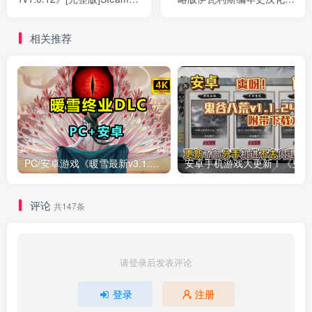
植
文》中文switch模拟器！(游
戏)
相关推荐
PC/安卓游戏《暖雪最新v3.1.0.1》终业DLC整合版！
安卓手
评论
共147条
请登录后发表评论
登录
注册