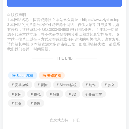
©
版权声明
1 本网站名称：仄言资源社 2 本站永久网址：https://www.ziyxfxs.top
3 本网站的文章部分内容可能来源于网络，仅供大家学习与参考，如
有侵权，请联系站长 QQ:3033484508进行删除处理。 4 本站一切资
源不代表本站立场，并不代表本站赞同其观点和对其真实性负责。 5
本站一律禁止以任何方式发布或转载任何违法的相关信息，访客发现
请向站长举报 6 本站资源大多存储在云盘，如发现链接失效，请联系
我们我们会第一时间更新。
THE END
Steam移植
安卓游戏
# 安卓游戏
# 冒险
# Steam移植
# 动作
# 独立
# 休闲
# 模拟
# 解谜
# 3D
# 开放世界
# 沙盒
# 物理
喜欢就支持一下吧