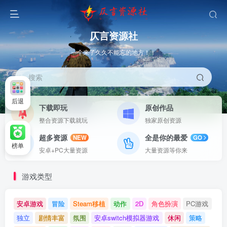
仄言资源社
一个来了久久不能忘的地方！！
搜索
后退
下载即玩
原创作品
整合资源下载就玩
独家原创资源
超多资源
全是你的最爱
NEW
GO
榜单
安卓+PC大量资源
大量资源等你来
游戏类型
安卓游戏
冒险
Steam移植
动作
2D
角色扮演
PC游戏
独立
剧情丰富
氛围
安卓switch模拟器游戏
休闲
策略