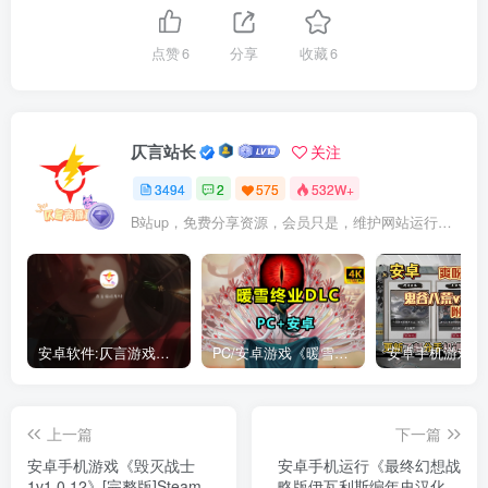
点赞
6
分享
收藏
6
仄言站长
关注
3494
2
575
532W+
B站up，免费分享资源，会员只是，维护网站运行，会员权利为可以支持本地下载，更多内容，敬请期待！
安卓软件:仄言游戏库4.0APP全新上架了！没有下的赶紧下载呀！
PC/安卓游戏《暖雪最新v3.1.0.1》终业DLC整合版！
上一篇
下一篇
安卓手机游戏《毁灭战士
安卓手机运行《最终幻想战
1v1.0.12》[完整版]Steam移
略版伊瓦利斯编年史汉化中