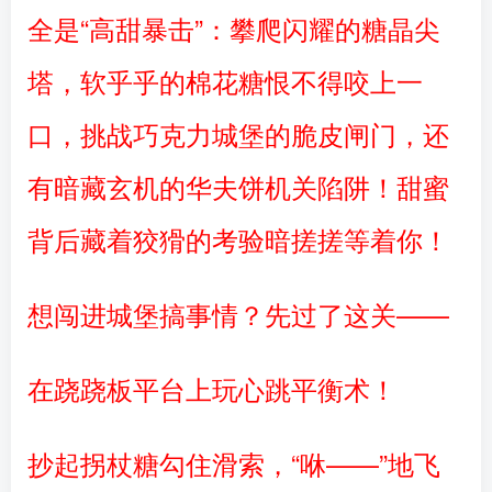
全是“高甜暴击”：攀爬闪耀的糖晶尖
塔，软乎乎的棉花糖恨不得咬上一
口，挑战巧克力城堡的脆皮闸门，还
有暗藏玄机的华夫饼机关陷阱！甜蜜
背后藏着狡猾的考验暗搓搓等着你！
想闯进城堡搞事情？先过了这关——
在跷跷板平台上玩心跳平衡术！
抄起拐杖糖勾住滑索，“咻——”地飞