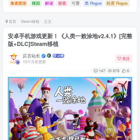
像素图形
模拟
解谜
探索
可爱
类 Rogue
轻度 Rogue
首页
Steam移植
正文
安卓手机游戏更新！《人类一败涂地v2.4.1》[完整
版+DLC]Steam移植
仄言站长
关注
10个月前更新
147
878
6