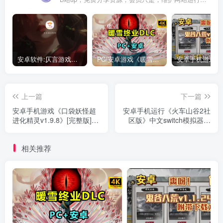
安卓软件:仄言游戏库4.0APP全新上架了！没有下的赶紧下载呀！
PC/安卓游戏《暖雪最新v3.1.0.1》终业DLC整合版！
上一篇
下一篇
安卓手机游戏《口袋妖怪超
安卓手机运行《火车山谷2社
进化精灵v1.9.8》[完整版]以
区版》中文switch模拟器！
口袋妖怪为主题的RPG冒险
(游戏)
游戏
相关推荐