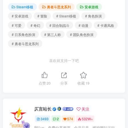
Steam移植
勇者斗恶龙系列
安卓游戏
# 安卓游戏
# 冒险
# Steam移植
# 角色扮演
# 可爱
# 奇幻
# 回合制战斗
# 动漫
# 卡通风格
# 日系角色扮演
# 第三人称
# 团队角色扮演
# 勇者斗恶龙系列
喜欢就支持一下吧
点赞
20
分享
收藏
19
仄言站长
关注
3493
2
574
532W+
B站up，免费分享资源，会员只是，维护网站运行，会员权利为可以支持本地下载，更多内容，敬请期待！