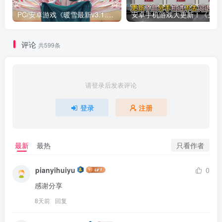
PC/安卓游戏《暖雪最新v3.1.0.1》终业DLC整合版！
安卓手
评论
共599条
请登录后发表评论
登录
注册
只看作者
最新
最热
pianyihuiyu
0
感谢分享
8天前
回复