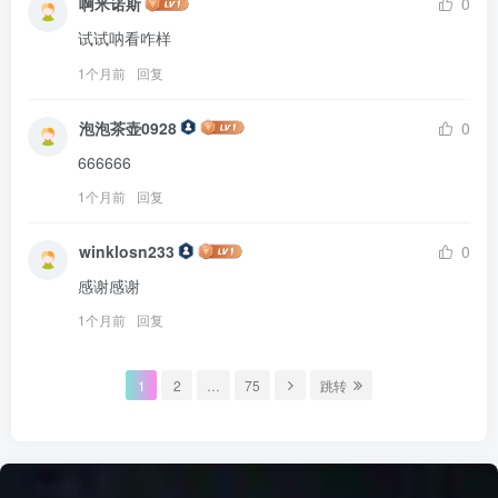
啊米诺斯
0
试试呐看咋样
1个月前
回复
泡泡茶壶0928
0
666666
1个月前
回复
winklosn233
0
感谢感谢
1个月前
回复
1
2
…
75
跳转