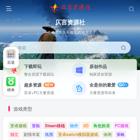
仄言资源社
一个来了久久不能忘的地方！！
搜索
后退
下载即玩
原创作品
整合资源下载就玩
独家原创资源
超多资源
全是你的最爱
NEW
GO
榜单
安卓+PC大量资源
大量资源等你来
游戏类型
安卓游戏
冒险
Steam移植
动作
2D
角色扮演
PC游戏
独立
剧情丰富
氛围
安卓switch模拟器游戏
休闲
策略