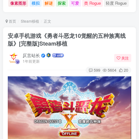
像素图形
模拟
解谜
探索
可爱
类 Rogue
轻度 Rogue
首页
Steam移植
正文
安卓手机游戏《勇者斗恶龙10觉醒的五种族离线
版》[完整版]Steam移植
仄言站长
关注
1年前更新
599
5604
20