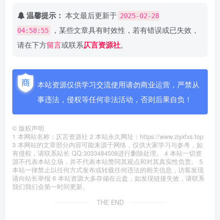
温馨提示：
本文最后更新于
2025-02-28
，某些文章具有时效性，若有错误或已失效，
04:58:55
请在下方
留言
或联系
仄言资源社
。
本站资源仅供学习交流使用请勿商业运营，严禁从
事违法，侵权等任何非法活动，否则后果自负！
©
版权声明
1 本网站名称：仄言资源社 2 本站永久网址：https://www.ziyxfxs.top
3 本网站的文章部分内容可能来源于网络，仅供大家学习与参考，如
有侵权，请联系站长 QQ:3033484508进行删除处理。 4 本站一切资
源不代表本站立场，并不代表本站赞同其观点和对其真实性负责。 5
本站一律禁止以任何方式发布或转载任何违法的相关信息，访客发现
请向站长举报 6 本站资源大多存储在云盘，如发现链接失效，请联系
我们我们会第一时间更新。
THE END