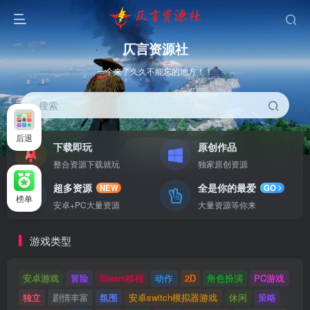
仄言资源社
一个来了久久不能忘的地方！！
搜索
后退
下载即玩
原创作品
整合资源下载就玩
独家原创资源
超多资源
全是你的最爱
NEW
GO
榜单
安卓+PC大量资源
大量资源等你来
游戏类型
安卓游戏
冒险
Steam移植
动作
2D
角色扮演
PC游戏
独立
剧情丰富
氛围
安卓switch模拟器游戏
休闲
策略