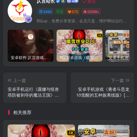
仄言站长
关注
3494
2
575
533W+
B站up，免费分享资源，会员只是，维护网站运行，会员权利为可以支持本地下载，更多内容，敬请期待！
安卓软件:仄言游戏库4.0APP全新上架了！没有下的赶紧下载呀！
PC/安卓游戏《暖雪最新v3.1.0.1》终业DLC整合版！
上一篇
下一篇
安卓手机运行《露娜与怪兽
安卓手机游戏《勇者斗恶龙
塔防被剥夺的魔法王国》中
10觉醒的五种族离线版》[完
文switch模拟器！(游戏)
整版]Steam移植
相关推荐