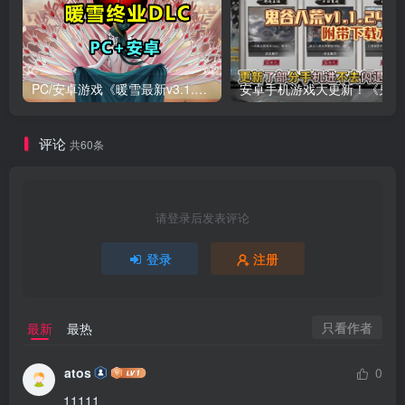
PC/安卓游戏《暖雪最新v3.1.0.1》终业DLC整合版！
安卓手
评论
共60条
请登录后发表评论
登录
注册
只看作者
最新
最热
atos
0
11111