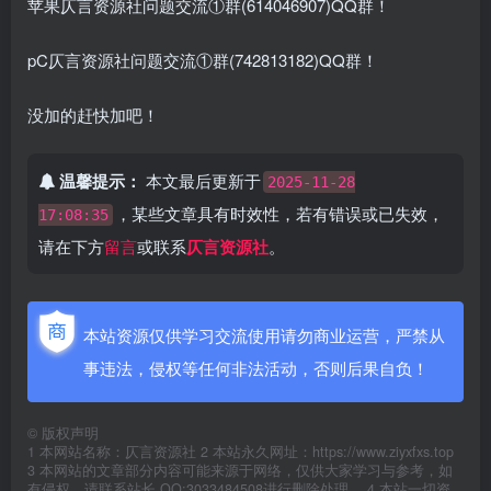
苹果仄言资源社问题交流①群(614046907)QQ群！
pC仄言资源社问题交流①群(742813182)QQ群！
没加的赶快加吧！
温馨提示：
本文最后更新于
2025-11-28
，某些文章具有时效性，若有错误或已失效，
17:08:35
请在下方
留言
或联系
仄言资源社
。
本站资源仅供学习交流使用请勿商业运营，严禁从
事违法，侵权等任何非法活动，否则后果自负！
©
版权声明
1 本网站名称：仄言资源社 2 本站永久网址：https://www.ziyxfxs.top
3 本网站的文章部分内容可能来源于网络，仅供大家学习与参考，如
有侵权，请联系站长 QQ:3033484508进行删除处理。 4 本站一切资