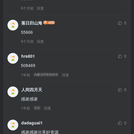
9个月前
回复
落日归山海
0
55666
9个月前
回复
hrs801
0
508469
1年前
回复
内蒙古呼和浩特市
人间四月天
0
感谢感谢
1年前
回复
北京
dadaguai1
0
感谢感谢分享好资源