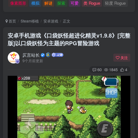
像素图形
模拟
解谜
探索
可爱
类 Rogue
轻度 Rogue
首页
Steam移植
安卓游戏
正文
安卓手机游戏《口袋妖怪超进化精灵v1.9.8》[完整
版]以口袋妖怪为主题的RPG冒险游戏
仄言站长
关注
9个月前更新
60
1845
4