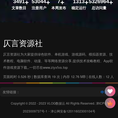
3491
53044
7
1313
5326964
文章数目
注册用户
本周发布
稳定运行
总访问量
仄言资源社
仄言资源社为大家提供绿色软件、单机游戏、游戏源码、模拟器资源、技
术教程、电脑软件、动漫、等等网络资源分享,提供技术攻略教程、App软
件游戏资源下载,,一切尽在www.ziyxfxs.top
页面耗时 0.526 秒 | 数据库查询 19 次 | 内存 12.76 MB | 在线人数：12 人
友情链接：
申请友链
Copyright © 2022 - 2023
VLOG数据云
All Rights Reserved.
津ICP备
2023009737号-1
・
津公网安备12011602300104号