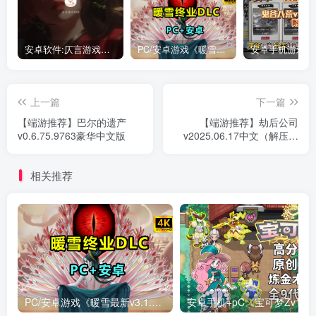
安卓软件:仄言游戏库4.0APP全新上架了！没有下的赶紧下载呀！
PC/安卓游戏《暖雪最新v3.1.0.1》终业DLC整合版！
上一篇
下一篇
【端游推荐】巴尔的遗产
【端游推荐】劫后公司
v0.6.75.9763豪华中文版
v2025.06.17中文（解压即
玩）
相关推荐
PC/安卓游戏《暖雪最新v3.1.0.1》终业DLC整合版！
安卓手机+