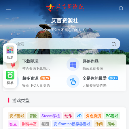
仄言资源社
一个来了久久不能忘的地方！！
搜索
后退
下载即玩
原创作品
整合资源下载就玩
独家原创资源
超多资源
全是你的最爱
NEW
GO
榜单
安卓+PC大量资源
大量资源等你来
游戏类型
安卓游戏
冒险
Steam移植
动作
2D
角色扮演
PC游戏
独立
剧情丰富
氛围
安卓switch模拟器游戏
休闲
策略