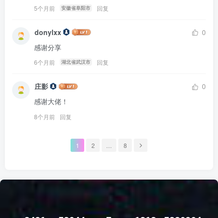
5个月前
回复
安徽省阜阳市
donylxx
0
感谢分享
6个月前
回复
湖北省武汉市
庄影
0
感谢大佬！
8个月前
回复
1
2
…
8