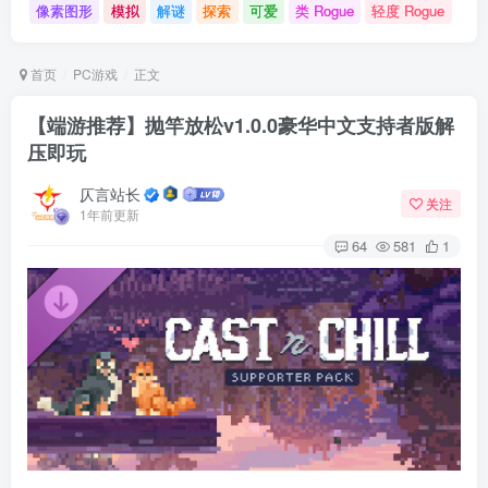
像素图形
模拟
解谜
探索
可爱
类 Rogue
轻度 Rogue
首页
PC游戏
正文
【端游推荐】抛竿放松v1.0.0豪华中文支持者版解
压即玩
仄言站长
关注
1年前更新
64
581
1